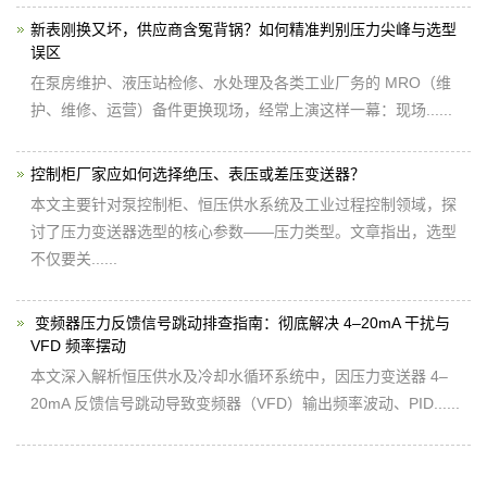
新表刚换又坏，供应商含冤背锅？如何精准判别压力尖峰与选型
误区
在泵房维护、液压站检修、水处理及各类工业厂务的 MRO（维
护、维修、运营）备件更换现场，经常上演这样一幕：现场......
控制柜厂家应如何选择绝压、表压或差压变送器？
本文主要针对泵控制柜、恒压供水系统及工业过程控制领域，探
讨了压力变送器选型的核心参数——压力类型。文章指出，选型
不仅要关......
​ 变频器压力反馈信号跳动排查指南：彻底解决 4–20mA 干扰与
VFD 频率摆动
本文深入解析恒压供水及冷却水循环系统中，因压力变送器 4–
20mA 反馈信号跳动导致变频器（VFD）输出频率波动、PID......