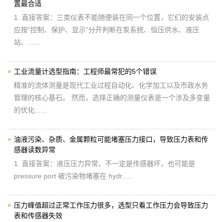
置最合适
1. 直接答案：三类仪表不能随便装在同一个位置，它们的安装点
应按“控制、保护、显示”分开判断在泵系统、恒压供水、液压
站、......
工业流量计选型指南：工程师最常犯的5个错误
精准的流体测量是现代工业过程自动化、化学加工以及市政水务
管理的核心基石。 然而，选择正确的测量仪表是一个涉及多变量
的优化......
油液污染、杂质、金属颗粒可能堵塞压力接口，导致压力表和传
感器读数异常
1. 直接答案：液压压力异常，不一定是传感器坏，也可能是
pressure port 被污染物堵塞在 hydr......
压力峰值超过正常工作压力很多，选型只看工作压力会导致压力
表和传感器失效