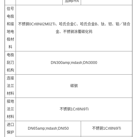
加网PFA
信号
电极
和接
不锈钢0Crl8Nil2M02Ti、哈氏合金C、哈氏合金B、钛、钽、铂／铱合
地电
金、不锈钢涂覆碳化钨
极材
料
电极
刮刀
DN300amp;mdash;DN3000
机构
连接
法兰
碳钢
材料
接地
法兰
不锈钢1Crl8Ni9Ti
材料
进口
DN65amp;mdash;DNl50
不锈钢1Crl8Ni9Ti
保护