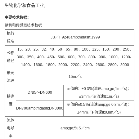
生物化学和食品工业。
主要技术数据：
整机和传感器技术数据
执行
JB／T 9248amp;mdash;1999
标准
15、20、25、32、40、50、65、80、100、125、150、200、250、
公称
300、350、400、450、500、600、700、800、900、1000、1200、
通径
1400、1600、1800、2000、2200、2400、2600、2800、3000
最高
15m／s
流速
示值的：±0.3％(流速amp;ge;1m／s)；
DNl5～DN600
精确
±3mm／s(流速lt;1m／s)
度
示值的±0.5％(流速amp;ge;0.8m／S)；
DN700amp;mdash;DN3000
±4mm／s(流速lt;0.8m／S)
流体
电导
amp;ge;5uS／cm
率