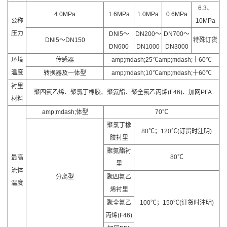
6.3、
4.0MPa
1.6MPa
1.0MPa
0.6MPa
公称
10MPa
压力
DNl5～
DN200～
DN700～
DNl5～DN150
特殊订货
DN600
DN1000
DN3000
环境
传感器
amp;mdash;25℃amp;mdash;十60℃
温度
转换器及一体型
amp;mdash;10℃amp;mdash;十60℃
衬里
聚四氟乙烯、聚氯丁橡胶、聚氨酯、聚全氟乙丙烯(F46)、加网PFA
材料
amp;mdash;体型
70℃
聚氯丁橡
80℃；120℃(订货时注明)
胶衬里
聚氨酯衬
80℃
最高
里
流体
分离型
聚四氟乙
温度
烯衬里
聚全氟乙
100℃；150℃(订货时注明)
丙烯(F46)