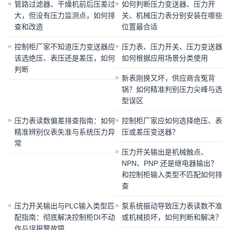
管路过滤器、干燥机前后压差过
如何判断压力变送器、压力开
大，但没有压力监测点，如何排
关、机械压力表分别安装在哪些
查和改造
位置最合适
控制柜厂家不知道压力变送器应
压力表、压力开关、压力变送器
该选绝压、表压还是差压，如何
如何根据应用场景分类使用
判断
新表刚换又坏，供应商含冤背
锅？如何精准判别压力尖峰与选
型误区
压力表读数偏差排查指南：如何
控制柜厂家应如何选择绝压、表
精准辨别仪表失准与系统压力异
压或差压变送器？
常
压力开关输出是机械触点、
NPN、PNP 还是继电器输出？
和控制柜输入类型不匹配如何排
查
​压力开关输出与PLC输入类型匹
泵系统振动导致压力表读数不准
配指南：彻底解决控制柜DI不动
或机械损坏，如何判断和解决？
作与误报警故障