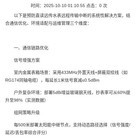
时间：2025-10-10 01:10:55 点击：
0
次
以下是预防直读远传水表远程传输中断的系统性解决方案，结
合通信优化、环境适配与运维管理三个维度：
一、通信链路优化
信号增强方案‌
室内金属表箱场景：采用433MHz外置天线+屏蔽双绞线（如
RG174同轴电缆），每延长1米信号衰减≤0.5dBm‌
户外复杂环境：部署5dBi增益玻璃钢天线，抄表率可从60%提
升至98%（实测数据）‌
组网策略升级‌
每500米部署太阳能中继节点，支持动态路径选择（信号强度/
延迟/丢包率综合评分）‌