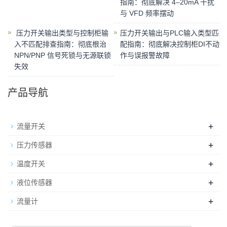
指南：彻底解决 4–20mA 干扰
与 VFD 频率摆动
​ 压力开关输出类型与控制柜输
​压力开关输出与PLC输入类型匹
入不匹配排查指南：彻底根治
配指南：彻底解决控制柜DI不动
NPN/PNP 信号死锁与无源联锁
作与误报警故障
失效
产品导航
+
流量开关
+
压力传感器
+
温度开关
+
液位传感器
+
流量计