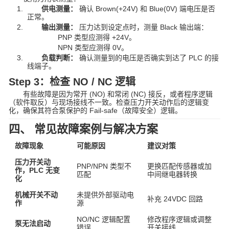
供电测量：
确认 Brown(+24V) 和 Blue(0V) 端电压是否
正常。
输出测量：
压力达到设定点时，测量 Black 输出端：
PNP 类型应测得 +24V。
NPN 类型应测得 0V。
负载判断：
确认测量到的电压是否确实到达了 PLC 的接
线端子。
Step 3：检查 NO / NC 逻辑
有些故障是因为常开 (NO) 和常闭 (NC) 接反，或者程序逻辑
（软件取反）与现场接线不一致。检查压力开关动作后的逻辑变
化，确保其符合泵保护的 Fail-safe（故障安全）逻辑。
四、 常见故障案例与解决方案
故障现象
可能原因
建议对策
压力开关动
PNP/NPN 类型不
更换匹配传感器或加
作，PLC 无变
匹配
中间继电器转换
化
机械开关不动
未提供外部驱动电
补充 24VDC 回路
作
源
NO/NC 逻辑配置
修改程序逻辑或调整
泵无法启动
错误
开关接线