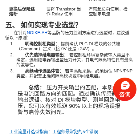
更换后保险丝
误将 Transistor 当
严禁超负荷使用，检
熔断
作 Relay 使用
查额定电流
五、 如何实现专业选型？
在针对
NOIKE-AH
等品牌的压力监测方案进行选型时，建议遵
循以下原则：
明确控制柜类型：
提前确认 PLC DI 模块的公共端
（Common）定义（接 0V 还是 +24V）。
优先选择继电器输出：
若控制柜环境复杂或输入类型不
确定，选用继电器输出型压力开关，其电气隔离特性具有最高
的兼容性。
高频动作选晶体管：
若需高频采集，必须确认 NPN/PNP
类型，并配套正确的隔离模块或中间继电器。
总结：
压力开关输出的匹配，本质上
是电流回路方向的匹配。通过确认传感器
输出逻辑、核对 DI 模块类型、测量回路电
压，您可以有效规避 90% 以上的现场误报
警与启停失效问题。
工业流量计选型指南：工程师最常犯的5个错误