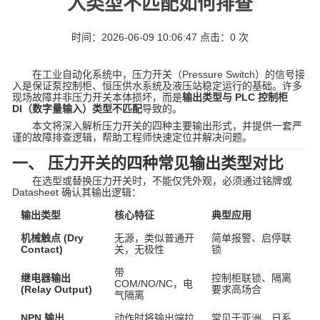
入类型不匹配如何排查
时间：2026-06-09 10:06:47 点击：
0
次
在工业自动化系统中，压力开关（Pressure Switch）的信号接
入是保证泵控制柜、恒压供水系统及液压站稳定运行的基础。许多
现场故障并非压力开关本体损坏，而是
输出类型与 PLC 控制柜
DI（数字量输入）类型不匹配
导致的。
本文将深入解析压力开关的四种主要输出形式，并提供一套严
谨的故障排查逻辑，帮助工程师快速定位并解决问题。
一、 压力开关的四种常见输出类型对比
在选型或替换压力开关时，不能仅凭外观，必须通过铭牌或
Datasheet 确认其输出逻辑：
输出类型
核心特征
典型应用
机械触点 (Dry
无源，类似普通开
简单报警、启停联
Contact)
关，无极性
锁
带
继电器输出
控制柜联锁、隔离
COM/NO/NC，电
(Relay Output)
要求高场合
气隔离
NPN 输出
动作时将输出端拉
常见于亚洲、日系